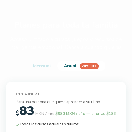
Planes para toda la familia
Acceso ilimitado a cursos, juegos y recursos de
inteligencia emocional. Cancela cuando quieras.
Mensual
Anual
20% OFF
INDIVIDUAL
Para una persona que quiere aprender a su ritmo.
83
$
MXN / mes
$990 MXN / año — ahorras $198
Todos los cursos actuales y futuros
✓